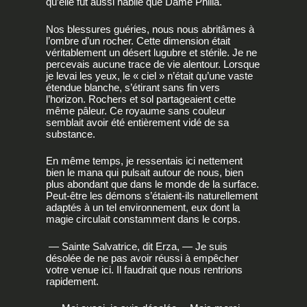
qu’elle fût aussi habile que Dame Philia.
Nos blessures guéries, nous nous abritâmes à
l’ombre d’un rocher. Cette dimension était
véritablement un désert lugubre et stérile. Je ne
percevais aucune trace de vie alentour. Lorsque
je levai les yeux, le « ciel » n’était qu’une vaste
étendue blanche, s’étirant sans fin vers
l’horizon. Rochers et sol partageaient cette
même pâleur. Ce royaume sans couleur
semblait avoir été entièrement vidé de sa
substance.
En même temps, je ressentais ici nettement
bien le mana qui pulsait autour de nous, bien
plus abondant que dans le monde de la surface.
Peut-être les démons s’étaient-ils naturellement
adaptés à un tel environnement, eux dont la
magie circulait constamment dans le corps.
— Sainte Salvatrice, dit Erza, — Je suis
désolée de ne pas avoir réussi à empêcher
votre venue ici. Il faudrait que nous rentrions
rapidement.