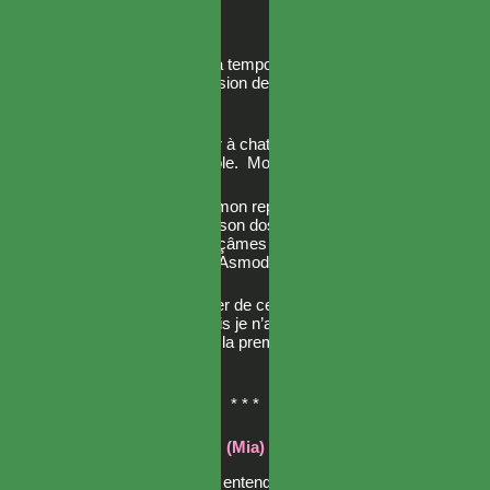
— Oui, oui…
Mammon immobilisa temporairement le golem
d’une nouvelle explosion de son sort de Matière
noire.
— Vous savez, jouer à chat perché à mon âge,
ce n’est plus très drôle. Montez, mesdames !
Sur ces mots, Mammon reprit sa forme de chat.
Nous bondîmes sur son dos, contournâmes le
golem et nous enfonçâmes plus profondément
dans la forteresse d’Asmodeus.
J’avais entendu parler de ce jeu qu’on appelait «
chat perché » … mais je n’aurais jamais
imaginé y jouer pour la première fois dans de
telles circonstances.
* * *
(Mia)
Lorsque nous avons entendu la voix de Philia