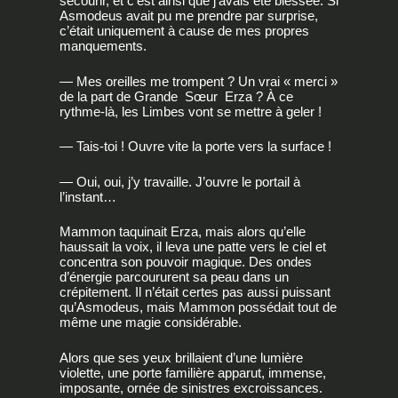
secourir, et c’est ainsi que j’avais été blessée. Si
Asmodeus avait pu me prendre par surprise,
c’était uniquement à cause de mes propres
manquements.
— Mes oreilles me trompent ? Un vrai « merci »
de la part de Grande Sœur Erza ? À ce
rythme-là, les Limbes vont se mettre à geler !
— Tais-toi ! Ouvre vite la porte vers la surface !
— Oui, oui, j’y travaille. J’ouvre le portail à
l’instant…
Mammon taquinait Erza, mais alors qu’elle
haussait la voix, il leva une patte vers le ciel et
concentra son pouvoir magique. Des ondes
d’énergie parcoururent sa peau dans un
crépitement. Il n’était certes pas aussi puissant
qu’Asmodeus, mais Mammon possédait tout de
même une magie considérable.
Alors que ses yeux brillaient d’une lumière
violette, une porte familière apparut, immense,
imposante, ornée de sinistres excroissances.