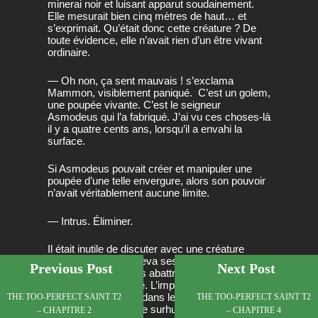
minerai noir et luisant apparut soudainement.
Elle mesurait bien cinq mètres de haut… et
s’exprimait. Qu’était donc cette créature ? De
toute évidence, elle n’avait rien d’un être vivant
ordinaire.
— Oh non, ça sent mauvais ! s’exclama
Mammon, visiblement paniqué. C’est un golem,
une poupée vivante. C’est le seigneur
Asmodeus qui l’a fabriqué. J’ai vu ces choses-là
il y a quatre cents ans, lorsqu’il a envahi la
surface.
Si Asmodeus pouvait créer et manipuler une
poupée d’une telle envergure, alors son pouvoir
n’avait véritablement aucune limite.
— Intrus. Éliminer.
Il était inutile de discuter avec une créature
pareille. Lorsqu’elle leva ses poings énormes
Previous Post
Next Post
dans les airs pour les abattre avec fracas, nous
bondîmes sur le côté. L’impact creusa un
cratère gigantesque dans le sol, preuve
THE TOO-PERFECT SAINT T2
THE TOO-PERFECT SAINT T2
manifeste de sa force surhumaine.
– CHAPITRE 2
– CHAPITRE 4