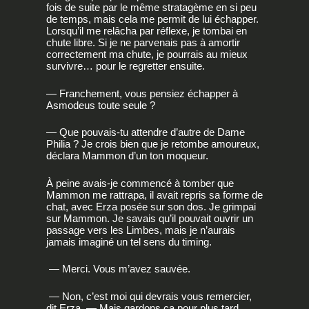
fois de suite par le même stratagème en si peu
de temps, mais cela me permit de lui échapper.
Lorsqu’il me relâcha par réflexe, je tombai en
chute libre. Si je ne parvenais pas à amortir
correctement ma chute, je pourrais au mieux
survivre… pour le regretter ensuite.
— Franchement, vous pensiez échapper à
Asmodeus toute seule ?
— Que pouvais-tu attendre d’autre de Dame
Philia ? Je crois bien que je retombe amoureux,
déclara Mammon d’un ton moqueur.
À peine avais-je commencé à tomber que
Mammon me rattrapa, il avait repris sa forme de
chat, avec Erza posée sur son dos. Je grimpai
sur Mammon. Je savais qu’il pouvait ouvrir un
passage vers les Limbes, mais je n’aurais
jamais imaginé un tel sens du timing.
— Merci. Vous m’avez sauvée.
— Non, c’est moi qui devrais vous remercier,
dit Erza. — Mais gardons ça pour plus tard.