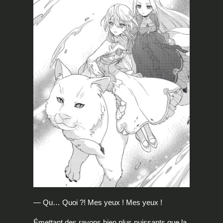
— Qu… Quoi ?! Mes yeux ! Mes yeux !
Émettant des rayons bien plus puissants que la