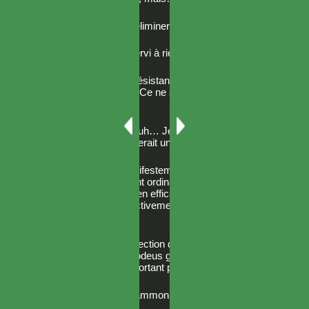
— Intrus. Éliminer, éliminer, éliminer.
— Quoi ?! Ça n’a servi à rien ! s’écria Erza.
— Il est drôlement résistant, et il n’a pas l’air de
ressentir la douleur. Ce ne sera pas facile de
l’abattre.
— Dans ce cas… euh… Je pense qu’une
retraite stratégique serait une excellente idée.
Le golem n’était manifestement pas construit
comme un être vivant ordinaire. Si nous
n’avions aucun moyen efficace de le combattre,
la fuite semblait effectivement l’option la plus
raisonnable.
— Allons dans la direction d’où il est venu,
proposai-je. — Asmodeus garde peut-être
quelque chose d’important par là.
— C’est logique. Mammon, tire encore une fois.