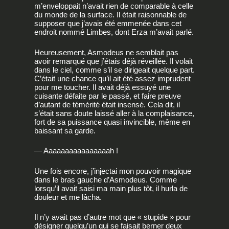
m’enveloppait n’avait rien de comparable à celle
du monde de la surface. Il était raisonnable de
supposer que j’avais été emmenée dans cet
endroit nommé Limbes, dont Erza m’avait parlé.
Heureusement, Asmodeus ne semblait pas
avoir remarqué que j’étais déjà réveillée. Il volait
dans le ciel, comme s’il se dirigeait quelque part.
C’était une chance qu’il ait été assez imprudent
pour me toucher. Il avait déjà essuyé une
cuisante défaite par le passé, et faire preuve
d’autant de témérité était insensé. Cela dit, il
s’était sans doute laissé aller à la complaisance,
fort de sa puissance quasi invincible, même en
baissant sa garde.
— Aaaaaaaaaaaaaaaah !
Une fois encore, j’injectai mon pouvoir magique
dans le bras gauche d’Asmodeus. Comme
lorsqu’il avait saisi ma main plus tôt, il hurla de
douleur et me lâcha.
Il n’y avait pas d’autre mot que « stupide » pour
désigner quelqu’un qui se faisait berner deux