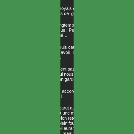
— Mammon… Je croyais que tu disais que les
démons n’avaient pas de gardes ?
— Ah, ça fait trop longtemps que je suis loin du
Royaume Démoniaque ! Peut-être que les
tendances ont changé…
— Peu importe. Détruis cette chose ! lança
Erza, agacée, après avoir rappelé à Mammon
sa propre affirmation.
Si les démons n’avaient pas de réelle notion de
sécurité, qu’est-ce qui nous attendait au-delà de
cette zone déjà si bien gardée ?
— Pff, grande sœur, accorde-moi un instant…
Feu ! Matière noire !
Un hexagramme apparut au-dessus de la tête
de Mammon, libérant une masse comprimée de
magie noire. L’explosion retentit dans tout le
couloir et frappa de plein fouet le visage du
golem. Un coup pareil aurait suffi à abattre un
dragon de cette taille, mais…