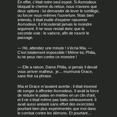
En effet, c’était notre seul espoir. Si Asmodeus
bloquait le chemin du retour, nous n’avions que
deux options : lui demander de lever le sortilège,
ou forcer nous-mêmes l’ouverture. Mais bien
entendu, il était inutile d’espérer raisonner
Asmodeus. Il n’écouterait jamais le moindre
argument. Il ne nous restait donc que la
seconde voie : le vaincre, afin de rouvrir le
passage.
— Hé, attendez une minute ! s’écria Mia. —
C’est totalement impossible ! Même toi, Philia,
tu ne peux rien contre ce monstre !
— Elle a raison. Dame Philia, si jamais il devait
vous arriver malheur, je… murmurai Grace,
sans finir sa phrase.
Mia et Grace m’avaient avertie : il était insensé
de songer à affronter Asmodeus. Il avait la force
de réduire le palais en miettes en un clin d’œil,
et il ne s’était même pas battu sérieusement. Il
avait aussi anéanti sans effort des exorcistes
pourtant bien plus expérimentés que moi dans
le combat contre les démons. Et pourtant…