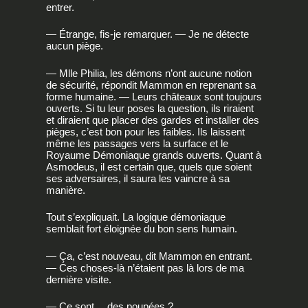
entrer.
— Étrange, fis-je remarquer. — Je ne détecte
aucun piège.
— Mlle Philia, les démons n’ont aucune notion
de sécurité, répondit Mammon en reprenant sa
forme humaine. — Leurs châteaux sont toujours
ouverts. Si tu leur poses la question, ils riraient
et diraient que placer des gardes et installer des
pièges, c’est bon pour les faibles. Ils laissent
même les passages vers la surface et le
Royaume Démoniaque grands ouverts. Quant à
Asmodeus, il est certain que, quels que soient
ses adversaires, il saura les vaincre à sa
manière.
Tout s’expliquait. La logique démoniaque
semblait fort éloignée du bon sens humain.
— Ça, c’est nouveau, dit Mammon en entrant.
— Ces choses-là n’étaient pas là lors de ma
dernière visite.
— Ce sont… des poupées ?