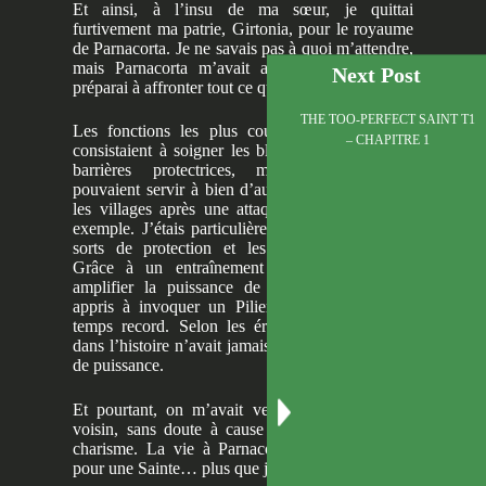
Et ainsi, à l’insu de ma sœur, je quittai
furtivement ma patrie, Girtonia, pour le royaume
de Parnacorta. Je ne savais pas à quoi m’attendre,
mais Parnacorta m’avait achetée, alors je me
Next Post
préparai à affronter tout ce qui m’attendait.
THE TOO-PERFECT SAINT T1
Les fonctions les plus courantes d’une Sainte
– CHAPITRE 1
consistaient à soigner les blessés et à ériger des
barrières protectrices, mais nos pouvoirs
pouvaient servir à bien d’autres choses : purifier
les villages après une attaque de monstres, par
exemple. J’étais particulièrement douée pour les
sorts de protection et les rituels d’exclusion.
Grâce à un entraînement rigoureux visant à
amplifier la puissance de mes prières, j’avais
appris à invoquer un Pilier de Lumière en un
temps record. Selon les érudits, aucune Sainte
dans l’histoire n’avait jamais atteint un tel niveau
de puissance.
Et pourtant, on m’avait vendue à un royaume
voisin, sans doute à cause de mon absence de
charisme. La vie à Parnacorta devait être rude
pour une Sainte… plus que jamais.