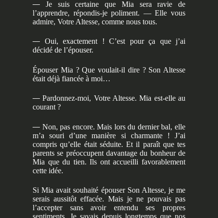
—
Je suis certaine que Mia sera ravie de
l’apprendre, répondis-je poliment. — Elle vous
admire, Votre Altesse, comme nous tous.
—
Oui, exactement ! C’est pour ça que j’ai
décidé de l’épouser.
Épouser Mia ? Que voulait-il dire ? Son Altesse
était déjà fiancée à moi…
—
Pardonnez-moi, Votre Altesse. Mia est-elle au
courant ?
—
Non, pas encore. Mais lors du dernier bal, elle
m’a souri d’une manière si charmante ! J’ai
compris qu’elle était séduite. Et il paraît que tes
parents se préoccupent davantage du bonheur de
Mia que du tien. Ils ont accueilli favorablement
cette idée.
Si Mia avait souhaité épouser Son Altesse, je me
serais aussitôt effacée. Mais je ne pouvais pas
l’accepter sans avoir entendu ses propres
sentiments. Je savais depuis longtemps que nos