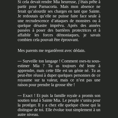
Si cela devait rendre Mia heureuse, j’étais prête à
partir pour Parnacorta. Mais mon absence ne
ferait qu’alourdir ses charges en tant que Sainte.
Je redoutais qu’elle ne puisse faire face seule à
une recrudescence d’attaques de monstres ou à
quelque désastre imprévu. Après des années
passées à poser des barrières protectrices et à
affaiblir les forces démoniaques, je savais
combien cela pouvait être éprouvant.
Mes parents me regardèrent avec dédain.
—
Surveille ton langage ! Comment oses-tu sous-
estimer Mia ? Tu as toujours été lente à
apprendre, mais cette fille est un génie né. Tu as
peut-être réussi à duper quelques personnes de ce
royaume sur ta valeur, mais ce n’est pas une
raison pour prendre la grosse tête !
—
Exact ! Et puis la famille royale a promis son
soutien total à Sainte Mia. Le peuple s’unira pour
la protéger. Il y a chez elle quelque chose qui la
distingue de toi. Elle évolue tout simplement à un
autre niveau.