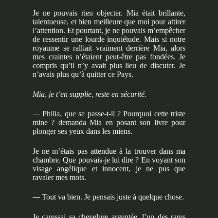
Je ne pouvais rien objecter. Mia était brillante,
talentueuse, et bien meilleure que moi pour attirer
l’attention. Et pourtant, je ne pouvais m’empêcher
de ressentir une lourde inquiétude. Mais si notre
royaume se ralliait vraiment derrière Mia, alors
mes craintes n’étaient peut-être pas fondées. Je
compris qu’il n’y avait plus lieu de discuter. Je
n’avais plus qu’à quitter ce Pays.
Mia, je t’en supplie, reste en sécurité.
—
Philia, que se passe-t-il ? Pourquoi cette triste
mine ? demanda Mia en posant son livre pour
plonger ses yeux dans les miens.
Je ne m’étais pas attendue à la trouver dans ma
chambre. Que pouvais-je lui dire ? En voyant son
visage angélique et innocent, je ne pus que
ravaler mes mots.
—
Tout va bien. Je pensais juste à quelque chose.
Je caressai sa chevelure argentée, l’un des rares