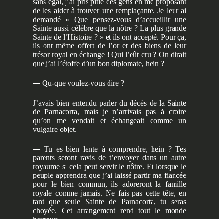
sans égal, j’ai pris pitié des gens en me proposant
de les aider à trouver une remplaçante. Je leur ai
demandé « Que pensez-vous d’accueillir une
Sainte aussi célèbre que la nôtre ? La plus grande
Sainte de l’Histoire ? » et ils ont accepté. Pour ça,
ils ont même offert de l’or et des biens de leur
trésor royal en échange ! Qui l’eût cru ? On dirait
que j’ai l’étoffe d’un bon diplomate, hein ?
—
Qu-que voulez-vous dire ?
J’avais bien entendu parler du décès de la Sainte
de Parnacorta, mais je n’arrivais pas à croire
qu’on me vendait et échangeait comme un
vulgaire objet.
—
Tu es bien lente à comprendre, hein ? Tes
parents seront ravis de t’envoyer dans un autre
royaume si cela peut servir le nôtre. Et lorsque le
peuple apprendra que j’ai laissé partir ma fiancée
pour le bien commun, ils adoreront la famille
royale comme jamais. Ne fais pas cette tête, en
tant que seule Sainte de Parnacorta, tu seras
choyée. Cet arrangement rend tout le monde