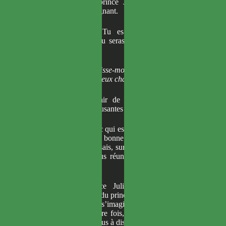
l’entendement. Le prince Julius fit son entrée
avec un sourire répugnant.
—
Bonjour, Mia. Tu es ravissante, comme
toujours. Bien sûr, tu seras assise à mes côtés,
n’est-ce pas ?
Oui, comme ça. Laisse-moi occuper une place
d’honneur… pour mieux chanter ton requiem.
—
Julius, tu as l’air de bonne humeur. Les
réceptions sont si amusantes que ça ?
—
Mais regarde donc qui est là. Mon frère ! Quel
plaisir de te voir en si bonne santé. Les réceptions
sont formidables, tu sais, surtout celles comme ce
soir, quand nous nous réunissons tous pour une
noble cause.
L’humeur du prince Julius semblait encore
s’éclaircir à l’arrivée du prince Fernand. Le savoir
présent, et surtout s’imaginer qu’il verrait ce
visage pour la dernière fois, devait l’enchanter. Il
ne cherchait même plus à dissimuler sa joie.