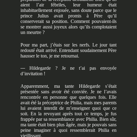
aient l’air fébriles, leur humeur était
inhabituellement enjouée, sans doute parce que le
prince Julius avait promis à Père qu’il
conserverait sa position. Comment pouvaient-ils
se montrer aussi joyeux alors qu’ils complotaient
un meurtre ?
Pour ma part, j’étais sur les nerfs. Le jour tant
redouté était arrivé. Entendant soudainement Père
hausser le ton, je me retournai.
—
Hildegarde ? Je ne t’ai pas envoyée
d’invitation !
Apparemment, ma tante Hildegarde s’était
présentée sans avoir été conviée. Je ne l’avais
rencontrée en personne que quelques fois. Elle
avait été la préceptrice de Philia, mais mes parents
lui avaient interdit de m’enseigner quoi que ce
soit. En la revoyant après tout ce temps, je fus
frappée par sa ressemblance avec Philia. Bien sûr,
ma tante était bien plus âgée, mais je pouvais sans
peine imaginer à quoi ressemblerait Philia en
vieillissant.