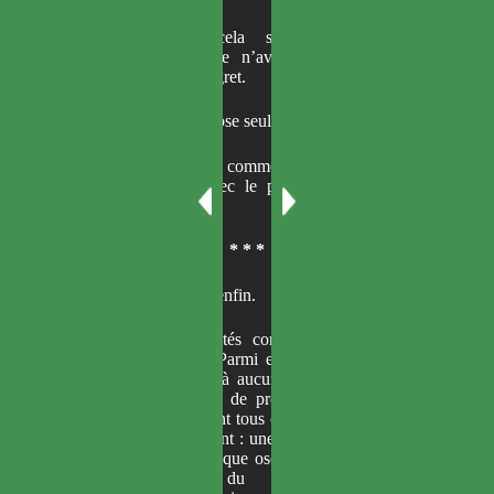
Apprendre tout cela sur Philia m’avait
bouleversée, mais je n’avais pas le luxe de
m’attarder dans le regret.
À cet instant, une chose seule importait.
La réception allait commencer et j’avais un
compte à régler avec le prince Julius et mes
parents.
* * *
La réception débuta enfin.
La plupart des invités conviés par mon père
s’étaient présentés. Parmi eux, plusieurs nobles
qui n’étaient affiliés à aucune faction. Le prince
Julius avait l’audace de projeter d’assassiner le
prince Fernand devant tous ces gens. C’était sans
doute un avertissement : une démonstration de ce
qui attendrait quiconque oserait s’opposer à lui.
Son obsession du pouvoir dépassait