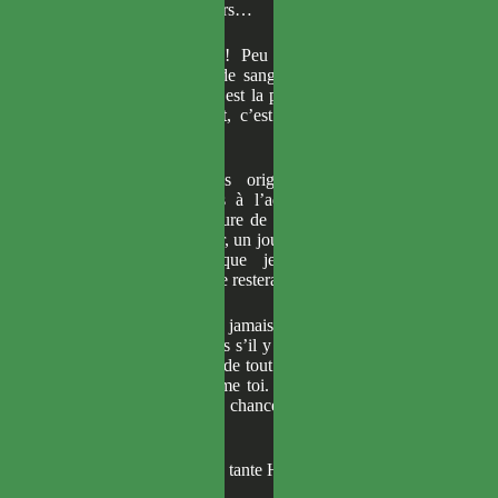
Philia resterait toujours…
—
C’est ma sœur ! Peu importe si nous ne
sommes pas sœurs de sang. Elle est admirable,
elle est incroyable, c’est la plus grande Sainte du
monde. Mais surtout, c’est ma sœur chérie, la
seule et unique !
Peu importaient les origines de Philia, je
continuerais toujours à l’admirer. Je respectais
profondément sa nature de Sainte, si parfaite. Je
voulais lui ressembler, un jour. Pour moi, elle était
la grande sœur que je vénérais et que
j’idolâtrais… et elle le resterait à jamais.
—
Je ne pardonnerai jamais à mon frère, jusqu’à
la fin de ma vie. Mais s’il y a une seule chose de
bonne qui soit sortie de tout cela, c’est que Philia
a eu une sœur comme toi. Oui, elle est bien ta
sœur. Alors, que la chance soit avec toi, Mia
Adenauer.
Sur ces mots d’adieu, tante Hilda tourna les talons
et s’éloigna.