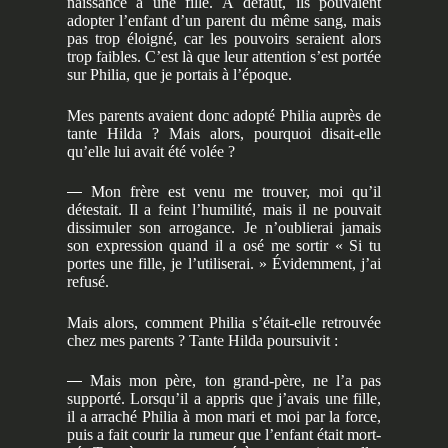
naissance à une fille. À défaut, ils pouvaient
adopter l’enfant d’un parent du même sang, mais
pas trop éloigné, car les pouvoirs seraient alors
trop faibles. C’est là que leur attention s’est portée
sur Philia, que je portais à l’époque.
Mes parents avaient donc adopté Philia auprès de
tante Hilda ? Mais alors, pourquoi disait-elle
qu’elle lui avait été volée ?
—
Mon frère est venu me trouver, moi qu’il
détestait. Il a feint l’humilité, mais il ne pouvait
dissimuler son arrogance. Je n’oublierai jamais
son expression quand il a osé me sortir « Si tu
portes une fille, je l’utiliserai. » Évidemment, j’ai
refusé.
Mais alors, comment Philia s’était-elle retrouvée
chez mes parents ? Tante Hilda poursuivit :
—
Mais mon père, ton grand-père, ne l’a pas
supporté. Lorsqu’il a appris que j’avais une fille,
il a arraché Philia à mon mari et moi par la force,
puis a fait courir la rumeur que l’enfant était mort-