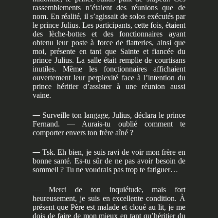
rassemblements n’étaient des réunions que de
nom. En réalité, il s’agissait de solos exécutés par
le prince Julius. Les participants, cette fois, étaient
des lèche-bottes et des fonctionnaires ayant
obtenu leur poste à force de flatteries, ainsi que
moi, présente en tant que Sainte et fiancée du
prince Julius. La salle était remplie de courtisans
inutiles. Même les fonctionnaires affichaient
ouvertement leur perplexité face à l’intention du
prince héritier d’assister à une réunion aussi
vaine.
—
Surveille ton langage, Julius, déclara le prince
Fernand. — Aurais-tu oublié comment te
comporter envers ton frère aîné ?
—
Tsk. Eh bien, je suis ravi de voir mon frère en
bonne santé. Es-tu sûr de ne pas avoir besoin de
sommeil ? Tu ne voudrais pas trop te fatiguer…
—
Merci de ton inquiétude, mais fort
heureusement, je suis en excellente condition. À
présent que Père est malade et cloué au lit, je me
dois de faire de mon mieux en tant qu’héritier du