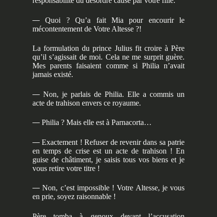
responsabilité du désordre causé par votre fille.
—
Quoi ? Qu’a fait Mia pour encourir le
mécontentement de Votre Altesse ?!
La formulation du prince Julius fit croire à Père
qu’il s’agissait de moi. Cela ne me surprit guère.
Mes parents faisaient comme si Philia n’avait
jamais existé.
—
Non, je parlais de Philia. Elle a commis un
acte de trahison envers ce royaume.
—
Philia ? Mais elle est à Parnacorta…
—
Exactement ! Refuser de revenir dans sa patrie
en temps de crise est un acte de trahison ! En
guise de châtiment, je saisis tous vos biens et je
vous retire votre titre !
—
Non, c’est impossible ! Votre Altesse, je vous
en prie, soyez raisonnable !
Père tomba à genoux devant l’accusation