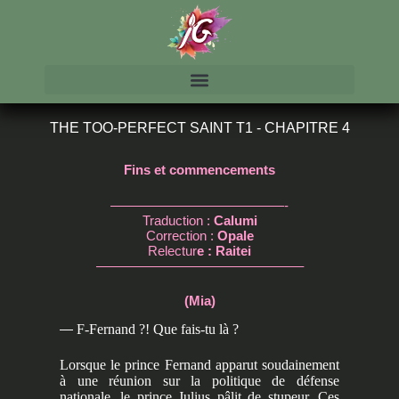
THE TOO-PERFECT SAINT T1 - CHAPITRE 4
Fins et commencements
—————————————-
Traduction :
Calumi
Correction :
Opale
Relectur
e : Raitei
———————————————–
(Mia)
—
F-Fernand ?! Que fais-tu là ?
Lorsque le prince Fernand apparut soudainement
à une réunion sur la politique de défense
nationale, le prince Julius pâlit de stupeur. Ces