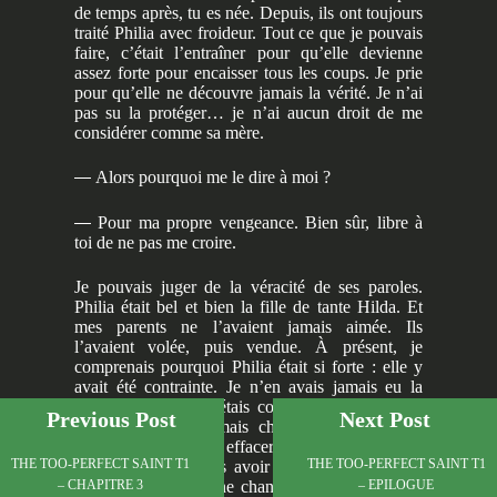
de temps après, tu es née. Depuis, ils ont toujours
traité Philia avec froideur. Tout ce que je pouvais
faire, c’était l’entraîner pour qu’elle devienne
assez forte pour encaisser tous les coups. Je prie
pour qu’elle ne découvre jamais la vérité. Je n’ai
pas su la protéger… je n’ai aucun droit de me
considérer comme sa mère.
—
Alors pourquoi me le dire à moi ?
—
Pour ma propre vengeance. Bien sûr, libre à
toi de ne pas me croire.
Je pouvais juger de la véracité de ses paroles.
Philia était bel et bien la fille de tante Hilda. Et
mes parents ne l’avaient jamais aimée. Ils
l’avaient volée, puis vendue. À présent, je
comprenais pourquoi Philia était si forte : elle y
avait été contrainte. Je n’en avais jamais eu la
moindre idée. Je m’étais contentée de la trouver
Previous Post
Next Post
formidable, sans jamais chercher plus loin. Si
seulement je pouvais effacer cette erreur… J’étais
THE TOO-PERFECT SAINT T1
THE TOO-PERFECT SAINT T1
bien sotte de ne pas avoir remarqué ce qu’elle
endurait. Mais cela ne changeait rien. Pour moi,
– CHAPITRE 3
– EPILOGUE