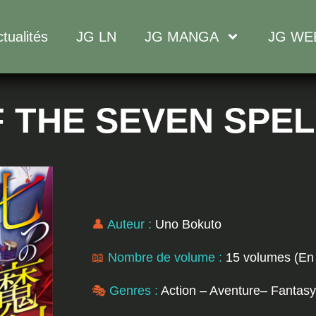
tualités
JG LN
JG MANGA
JG WE
F THE SEVEN SPE
👤
Auteur :
Uno Bokuto
📖
Nombre de volume :
15 volumes (En
🎭
Genres :
Action – Aventure
– Fantasy