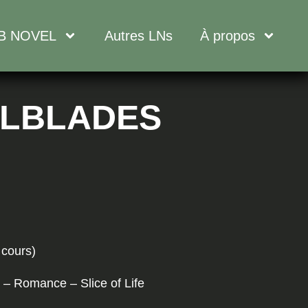
B NOVEL
Autres LNs
À propos
LLBLADES
 cours)
 – Romance – Slice of Life