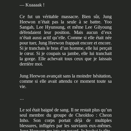
— Kuaaaak !
Ce fut un véritable massacre. Bien sûr, Jung
Heewon n’était pas la seule à se battre. Yoo
Sangah, Lee Hyunsung, et même Lee Gilyoung
défendaient leur position. Mais aucun d’eux
n’était aussi actif qu’elle. Comme si elle était née
pour tuer, Jung Heewon frappait encore et encore.
Si je tranchais le bras d’un homme, elle lui perçait
le cœur. Si je coupais sa jambe, elle lui tranchait
la gorge. Elle achevait tous ceux que je laissais
derrière moi.
Jung Heewon avançait sans la moindre hésitation,
comme si elle avait attendu ce moment toute sa
vie.
…
Le sol était baigné de sang. Il ne restait plus qu’un
seul membre du groupe de Cheoldoo : Cheon
Inho. Son corps portait déjà de multiples
blessures, infligées par les surviants eux-mêmes.
Jung Heewon me jeta un regard. Je hochai la tête.