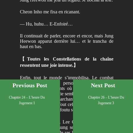
Cheon Inho me fixa en ricanant.
— Hu, huhu… E-Enfoiré…
Il continuait de parler, encore et encor, mais Jung
Heewon apparut derrière lui… et le trancha de
haut en bas.
【
Toutes les Constellations de la chaîne
ressentent une joie intense.
】
Enfin, tout le monde s’immobilisa. Le combat
était terminé. Mais personne ne pouvait le
Previous Post
Next Post
ressentir. Ces moments où l’on mangeait de la
viande grillée, où la vie semblait avoir un sens, où
Chapitre 24 – L’heure Du
Chapitre 26 – L’heure Du
l’on plaisantait en marchant, où l’on goûtait un
Jugement 1
Jugement 3
semblant de paix… Tout cela semblait n’avoir été
qu’un mensonge. Ce foutu scénario.
Yoo Sangah pleurait. Lee Gilyoung avait fermé
les yeux. Lee Hyunsung serrait les dents si fort
que du sang coulait de ses lèvres. Jung Heewon,