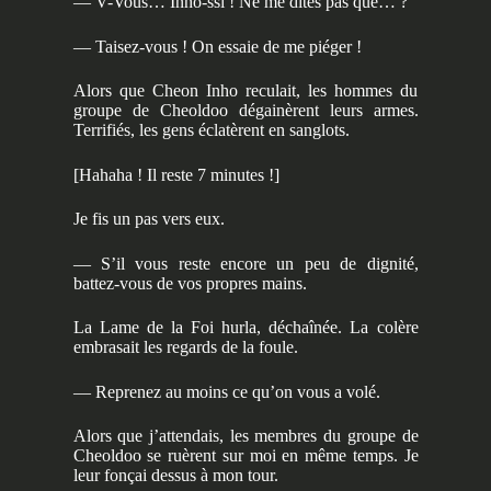
— V-Vous… Inho-ssi ! Ne me dites pas que… ?
— Taisez-vous ! On essaie de me piéger !
Alors que Cheon Inho reculait, les hommes du
groupe de Cheoldoo dégainèrent leurs armes.
Terrifiés, les gens éclatèrent en sanglots.
[Hahaha ! Il reste 7 minutes !]
Je fis un pas vers eux.
— S’il vous reste encore un peu de dignité,
battez-vous de vos propres mains.
La Lame de la Foi hurla, déchaînée. La colère
embrasait les regards de la foule.
— Reprenez au moins ce qu’on vous a volé.
Alors que j’attendais, les membres du groupe de
Cheoldoo se ruèrent sur moi en même temps. Je
leur fonçai dessus à mon tour.