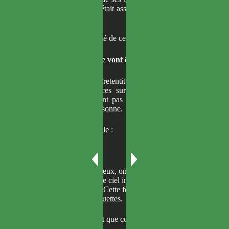
vidée de ses forces, était assise dans une mare de
sang.
Oui, telle était la vérité de ce monde.
【
Les frais de survie vont être calculés.
】
Un bruit d’explosion retentit tout autour. Ceux qui
possédaient des pièces survécurent, tandis que
ceux qui n’en avaient pas moururent. Personne
n’avait pu sauver personne.
Je m’adressai à la foule :
— Réveillez-vous !
Même en levant les yeux, on ne voyait pas le ciel.
Je fixai longuement ce ciel invisible, luttant contre
une grande destinée. Cette fois, les Constellations
bruyantes restaient muettes.
— Ce scénario ne fait que commencer.