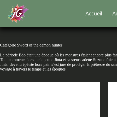
Accueil
Ac
Catégorie
Sword of the demon hunter
La période Edo était une époque où les monstres étaient encore plus fam
Tout commence lorsque le jeune Jinta et sa sœur cadette Suzune fuient l
Jinta, devenu épéiste hors-pair, s’est juré de protéger la prêtresse du s
voyage à travers le temps et les époques.
Sword of the demon hunter
SotDH T11 – CHAPITRE 4 PARTIE 3
SotDH T11 – CHAPITRE 4 PARTIE 3 Le Coeur
d’une Fleur (3) —————————————-