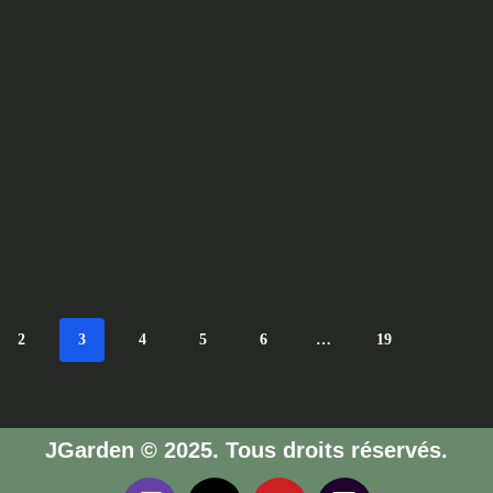
2
3
4
5
6
…
19
JGarden © 2025. Tous droits réservés.