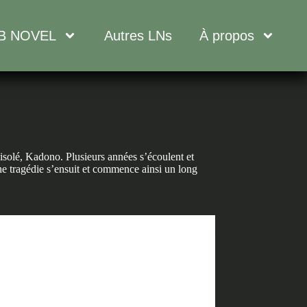
B NOVEL
Autres LNs
À propos
isolé, Kadono. Plusieurs années s’écoulent et
 Une tragédie s’ensuit et commence ainsi un long
Sword of the demon hunter
H T11 – CHAPITRE 4 PARTIE 1
 T11 – CHAPITRE 4 PARTIE 1 Le Coeur
ne Fleur (1) —————————————-