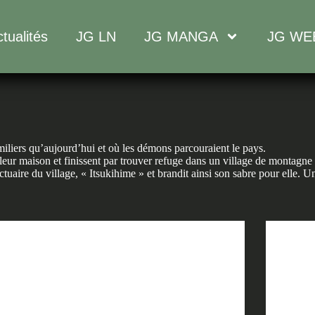
tualités
JG LN
JG MANGA
JG WE
iliers qu’aujourd’hui et où les démons parcouraient le pays.
eur maison et finissent par trouver refuge dans un village de montagne 
anctuaire du village, « Itsukihime » et brandit ainsi son sabre pour elle.
Sword of the demon hunter
SotDH T11 – CHAPITRE 4 PARTIE 2
SotD
SotDH T11 – CHAPITRE 4 PARTIE 2 Le Coeur
SotDH
d’une Fleur (2) —————————————-
d’u